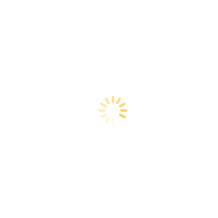
In den Warenkorb
Add to Wishlist
Anleitung – Snugge Mittens – Stulpen
4,50
€
inkl. MwSt.